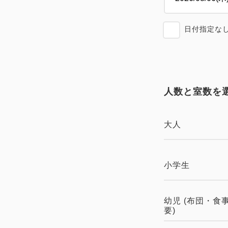
日付指定な
人数と室数を
大人
小学生
幼児 (布団・食
要)