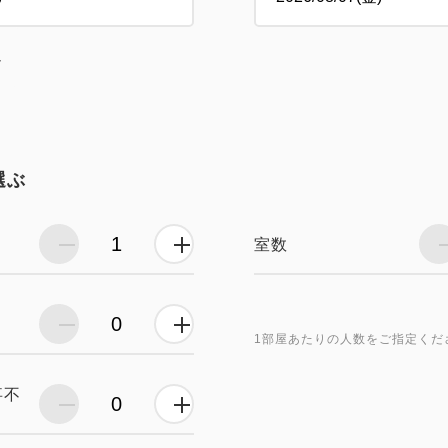
し
選ぶ
室数
1部屋あたりの人数をご指定くだ
事不