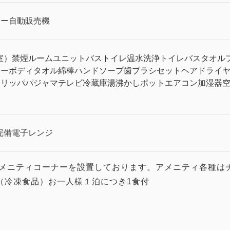
リー
自動販売機
室）
禁煙ルーム
ユニットバス
トイレ
温水洗浄トイレ
バスタオル
ナー
ボディタオル
綿棒
ハンドソープ
歯ブラシセット
ヘアドライ
スリッパ
パジャマ
テレビ
冷蔵庫
湯沸かしポット
エアコン
加湿器
完備
電子レンジ
メニティコーナーを設置しております。アメニティ各種は
（冷凍食品）お一人様１泊につき1食付