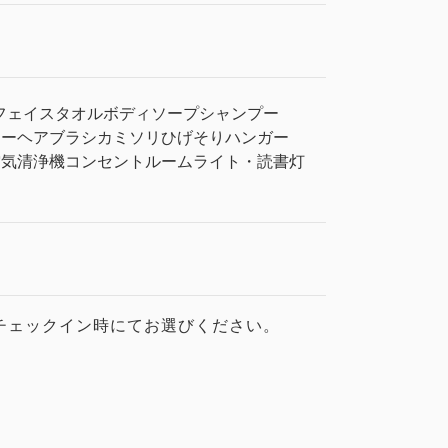
フェイスタオル
ボディソープ
シャンプー
ヤー
ヘアブラシ
カミソリ
ひげそり
ハンガー
空気清浄機
コンセント
ルームライト・読書灯
チェックイン時にてお選びください。