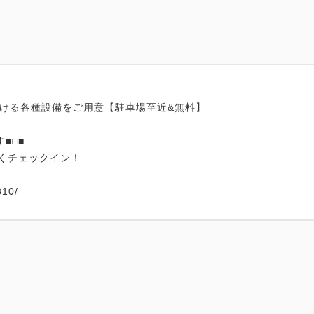
だける各種設備をご用意【駐車場至近&無料】
■□■
くチェックイン！
10/