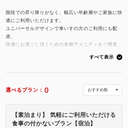
階段での昇り降りがなく、幅広い年齢層やご家族に快
適にご利用いただけます。
ユニバーサルデザインで車いすの方のご利用にも配
慮。
快適にお過ごし頂くための各種アメニティをご用意。
すべて表示
【宿泊可能最大人数】
大人4名様＋寝具不要のお子様の添い寝
※3名以上のご利用については、2台のベッドに加
えソファベッドをエキストラベッドとしてご利用いた
0
選べるプラン：
だけるお部屋です。
【愛犬と泊まれるお部屋】
【素泊まり】 気軽にご利用いただける
●同伴可能な愛犬は下記の通りです。
食事の付かないプラン【宿泊】
・小型犬の場合 最大3匹まで