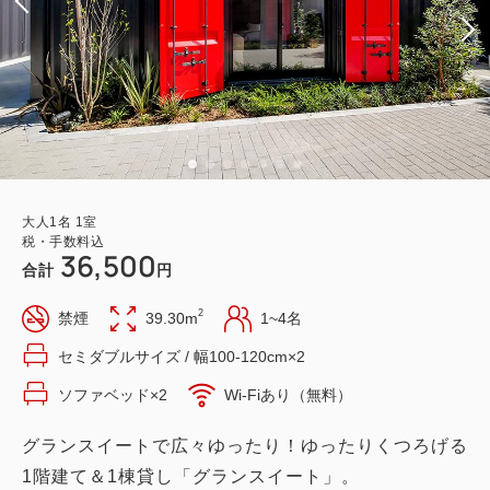
大人
1
名
1
室
税・手数料込
36,500
合計
円
2
禁煙
39.30m
1~4名
セミダブルサイズ / 幅100-120cm×2
ソファベッド×2
Wi-Fiあり（無料）
グランスイートで広々ゆったり！ゆったりくつろげる
1階建て＆1棟貸し「グランスイート」。