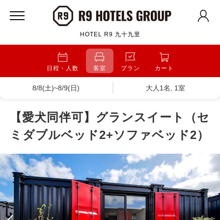
HOTEL R9 九十九里
日程・人数
客室
プラン
カート
8/8(土)~8/9(日)
大人1名, 1室
【愛犬同伴可】グランスイート（セ
ミダブルベッド2+ソファベッド2）