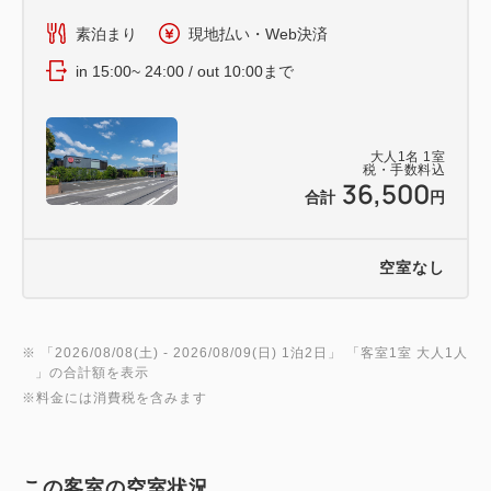
・中型犬が含まれる場合 最大2匹まで
素泊まり
現地払い・Web決済
※人や他の犬への噛み癖などがある攻撃的な性格の
in 15:00~ 24:00 / out 10:00まで
場合は、同伴をご遠慮いただきます。
●愛犬宿泊料金
・1匹目：室料に含む
大人
1
名
1
室
・2匹目以降1匹につき：1,000円
税・手数料込
36,500
合計
円
●愛犬用設備
・ケージ・トレー・給水器・トイレ
空室なし
【注意点】
※こちらの客室タイプはキッチンが付いていません。
キッチン付部屋タイプをご希望の方は「メゾネット
※ 「
2026/08/08(土)
- 2026/08/09(日)
1泊2日
」 「
客室1室 大人1人
」の合計額を表示
スイート」と記載の客室タイプをお選び下さい。
※料金には消費税を含みます
＝＝＝＝＝＝＝＝＝＝＝＝＝＝＝＝
【設備・サービス】
この客室の空室状況