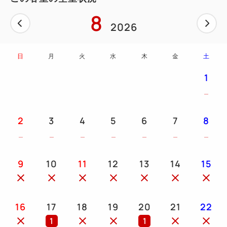
・無料Wi-Fi
8
・ラグジャリーバス
2026
・洗面台
・トイレ
日
月
火
水
木
金
土
・ミニ冷蔵庫
1
・テレビ
・VOD
・内線電話
2
3
4
5
6
7
8
【備品・アメニティ】
・各種ご用意
9
10
11
12
13
14
15
16
17
18
19
20
21
22
1
1